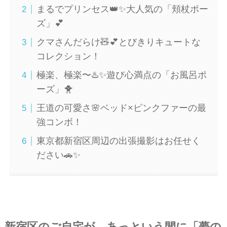
まるでプリンセス👑✨大人気の「頬杖ポー
ズ」💕
クマさんだらけ🧸💕とびきりキュートな
コレクション！
極楽、極楽〜♨️✨遊び心満点の「お風呂ポ
ーズ」🐥
王道の可愛さ🌸ベッド×ピンクファーの最
強コンボ！
東京都新宿区周辺の出張撮影はお任せく
ださい🚗✨
新宿区のご自宅が、あっという間に「夢の