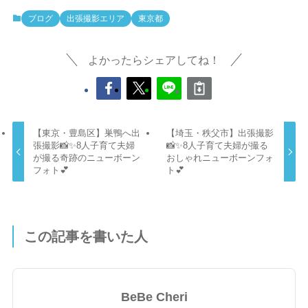
ブログ
出張撮影エリア
東京都
よかったらシェアしてね！
【東京・豊島区】巣鴨へ出
【埼玉・秩父市】出張撮影
張撮影📸✨8人子育て夫婦
📸✨8人子育て夫婦が撮る
が撮る奇跡のニューボーン
おしゃれニューボーンフォ
フォト💕
ト💕
この記事を書いた人
BeBe Cheri