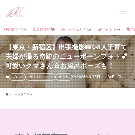
撮影プラン
資格取得
べべシェリとは
ギャラリー
ブ
【東京・新宿区】出張撮影📸✨8人子育て
夫婦が撮る奇跡のニューボーンフォト💕
可愛いクマさん＆お風呂ポーズも！
2026年3月5日
BeBe Cheri
ブログ
出張撮影エリア
東京都
ホーム
ブログ