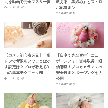
元を動画で完全マスター🎬
教える「黒締め」とストロ
ボ配置術💡
2026年7月24日
2026年7月24日
【カメラ初心者必見】一眼
【自宅で完全習得】ニュー
レフで背景をフワッとぼか
ボーンフォト資格取得・通
す設定は？プロが教える3
信講座！プロカメラマンの
つの基本テクニック📷
安全技術とポージングを大
公開
2026年7月24日
2026年7月23日