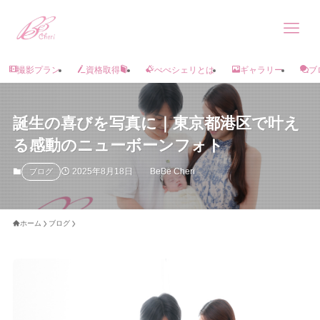
撮影プラン
資格取得
べべシェリとは
ギャラリー
ブ
誕生の喜びを写真に｜東京都港区で叶え
る感動のニューボーンフォト
2025年8月18日
BeBe Cheri
ブログ
ホーム
ブログ