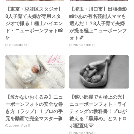
【東京・杉並区スタジオ】
【埼玉・川口市】出張撮影
8人子育て夫婦が専用スタ
📸✨あの有名芸能人ママも
ジオで撮る！極上ハイエン
選んだ！？8人子育て夫婦
ド・ニューボーンフォト📸
が撮る極上ニューボーンフ
✨
ォト💕
2026年8月5日
2026年7月31日
【泣かないおくるみ】ニュ
【狭い部屋でも極上の光】
ーボーンフォトの安全な巻
ニューボーンフォト・ライ
き方（ラップ）！プロの手
ティングの教科書！プロが
元を動画で完全マスター🎬
教える「黒締め」とストロ
ボ配置術💡
2026年7月24日
2026年7月24日