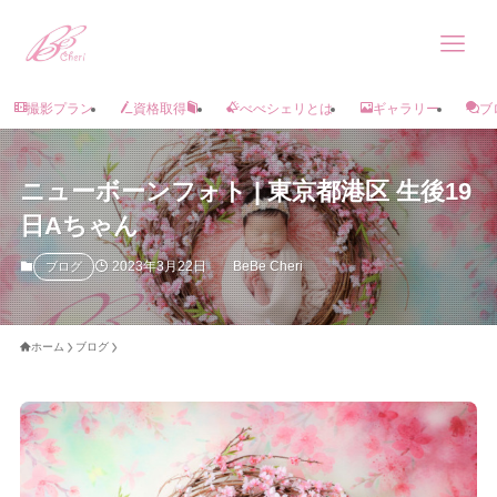
撮影プラン
資格取得
べべシェリとは
ギャラリー
ブ
ニューボーンフォト | 東京都港区 生後19
日Aちゃん
2023年3月22日
BeBe Cheri
ブログ
ホーム
ブログ