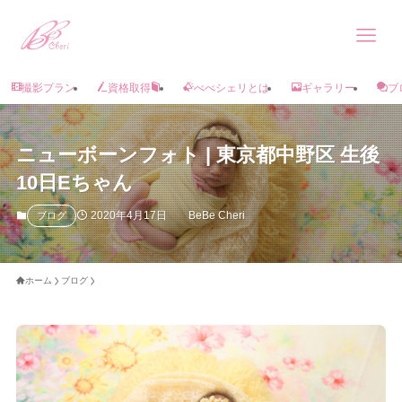
撮影プラン
資格取得
べべシェリとは
ギャラリー
ブ
ニューボーンフォト | 東京都中野区 生後
10日Eちゃん
2020年4月17日
BeBe Cheri
ブログ
ホーム
ブログ