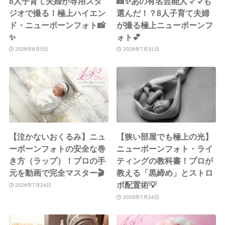
8人子育て夫婦が専用スタ
📸✨あの有名芸能人ママも
ジオで撮る！極上ハイエン
選んだ！？8人子育て夫婦
ド・ニューボーンフォト📸
が撮る極上ニューボーンフ
✨
ォト💕
2026年8月5日
2026年7月31日
【泣かないおくるみ】ニュ
【狭い部屋でも極上の光】
ーボーンフォトの安全な巻
ニューボーンフォト・ライ
き方（ラップ）！プロの手
ティングの教科書！プロが
元を動画で完全マスター🎬
教える「黒締め」とストロ
ボ配置術💡
2026年7月24日
2026年7月24日