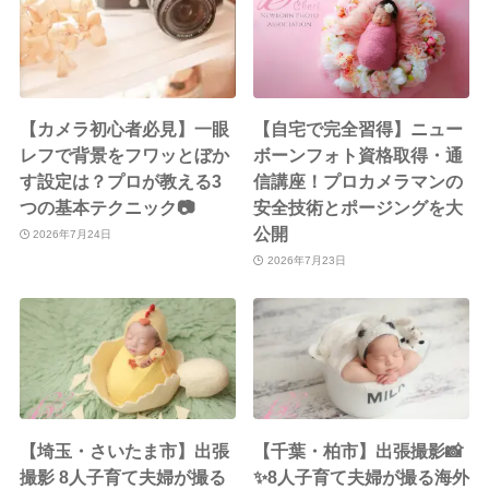
【カメラ初心者必見】一眼
【自宅で完全習得】ニュー
レフで背景をフワッとぼか
ボーンフォト資格取得・通
す設定は？プロが教える3
信講座！プロカメラマンの
つの基本テクニック📷
安全技術とポージングを大
公開
2026年7月24日
2026年7月23日
【埼玉・さいたま市】出張
【千葉・柏市】出張撮影📸
撮影 8人子育て夫婦が撮る
✨8人子育て夫婦が撮る海外