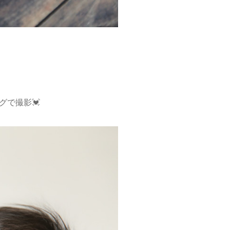
グで撮影💓