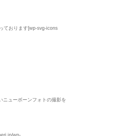
す[wp-svg-icons
いニューボーンフォトの撮影を
heri.jp/wp-