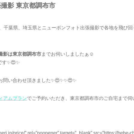
撮影 東京都調布市
千葉県、埼玉県とニューボンフォト出張撮影で各地を飛び回っておりま
撮影は東京都調布市
までお伺いしましたぁ☺️
す✨😍✨
問い合わせ頂きました✨😍✨✨😍✨
ィアムプラン
でご予約いただき、東京都調布市のご自宅まで伺
heri.jp/price/” rel=”noopener” target=”_blank” src=”https://bebe-c