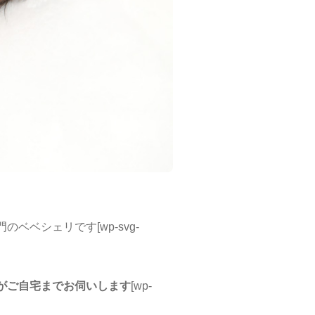
ベシェリです[wp-svg-
がご自宅までお伺いします
[wp-