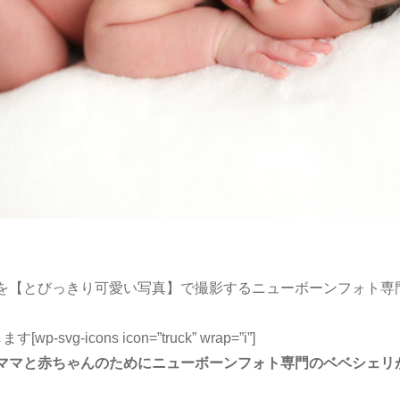
【とびっきり可愛い写真】で撮影するニューボーンフォト専門のベ
g-icons icon=”truck” wrap=”i”]
ママと赤ちゃんのためにニューボーンフォト専門のベベシェリ