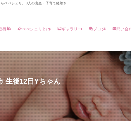
らベベシェリ。8人の出産・子育て経験を持つ夫婦カメラマンが2名体制でご自宅
取得
べべシェリとは
ギャラリー
ブログ
問い合
 生後12日Yちゃん