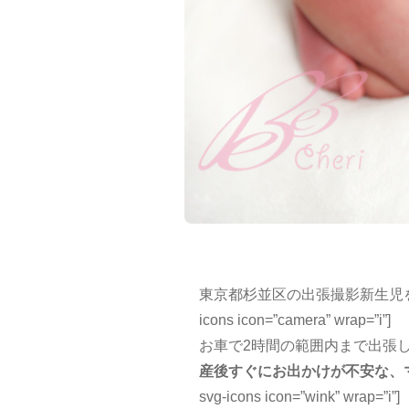
東京都杉並区の出張撮影新生児を
icons icon=”camera” wrap=”i”]
お車で2時間の範囲内まで出張します[wp-sv
産後すぐにお出かけが不安な、
svg-icons icon=”wink” wrap=”i”]