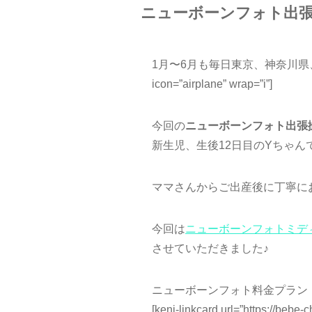
ニューボーンフォト出張
1月〜6月も毎日東京、神奈川県、
icon=”airplane” wrap=”i”]
今回の
ニューボーンフォト出張
新生児、生後12日目のYちゃんで
ママさんからご出産後に丁寧にお
今回は
ニューボーンフォトミデ
させていただきました♪
ニューボーンフォト料金プラン
[keni-linkcard url=”https://bebe-c