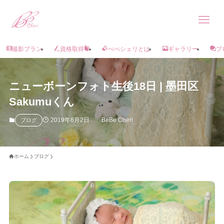
撮影プラン
資格取得
べべシェリとは
ギャラリー
ブ
ニューボーンフォト生後18日 | 墨田区
Sakumuくん
2019年6月2日
BeBe Cheri
ブログ
ホーム
ブログ