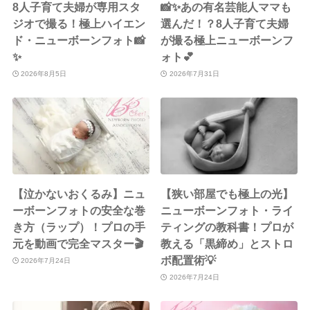
8人子育て夫婦が専用スタ
📸✨あの有名芸能人ママも
ジオで撮る！極上ハイエン
選んだ！？8人子育て夫婦
ド・ニューボーンフォト📸
が撮る極上ニューボーンフ
✨
ォト💕
2026年8月5日
2026年7月31日
【泣かないおくるみ】ニュ
【狭い部屋でも極上の光】
ーボーンフォトの安全な巻
ニューボーンフォト・ライ
き方（ラップ）！プロの手
ティングの教科書！プロが
元を動画で完全マスター🎬
教える「黒締め」とストロ
ボ配置術💡
2026年7月24日
2026年7月24日