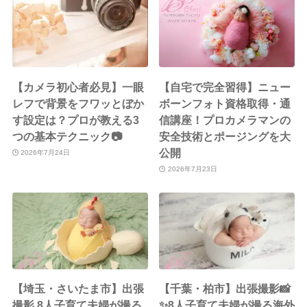
【カメラ初心者必見】一眼
【自宅で完全習得】ニュー
レフで背景をフワッとぼか
ボーンフォト資格取得・通
す設定は？プロが教える3
信講座！プロカメラマンの
つの基本テクニック📷
安全技術とポージングを大
公開
2026年7月24日
2026年7月23日
【埼玉・さいたま市】出張
【千葉・柏市】出張撮影📸
撮影 8人子育て夫婦が撮る
✨8人子育て夫婦が撮る海外