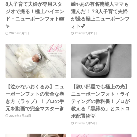
8人子育て夫婦が専用スタ
📸✨あの有名芸能人ママも
ジオで撮る！極上ハイエン
選んだ！？8人子育て夫婦
ド・ニューボーンフォト📸
が撮る極上ニューボーンフ
✨
ォト💕
2026年8月5日
2026年7月31日
【泣かないおくるみ】ニュ
【狭い部屋でも極上の光】
ーボーンフォトの安全な巻
ニューボーンフォト・ライ
き方（ラップ）！プロの手
ティングの教科書！プロが
元を動画で完全マスター🎬
教える「黒締め」とストロ
ボ配置術💡
2026年7月24日
2026年7月24日