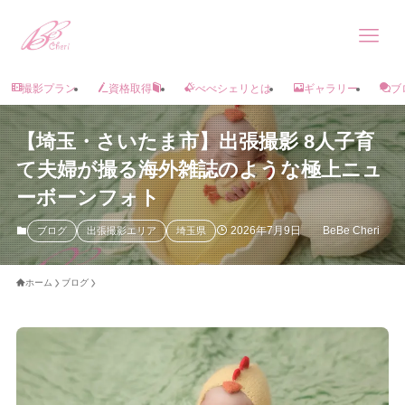
撮影プラン
資格取得
べべシェリとは
ギャラリー
ブ
【埼玉・さいたま市】出張撮影 8人子育
て夫婦が撮る海外雑誌のような極上ニュ
ーボーンフォト
2026年7月9日
BeBe Cheri
ブログ
出張撮影エリア
埼玉県
ホーム
ブログ