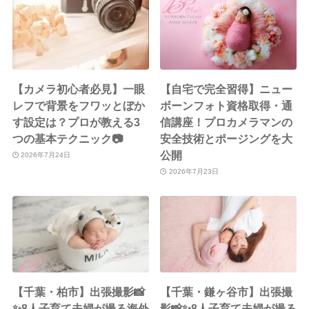
【カメラ初心者必見】一眼
【自宅で完全習得】ニュー
レフで背景をフワッとぼか
ボーンフォト資格取得・通
す設定は？プロが教える3
信講座！プロカメラマンの
つの基本テクニック📷
安全技術とポージングを大
公開
2026年7月24日
2026年7月23日
【千葉・柏市】出張撮影📸
【千葉・鎌ヶ谷市】出張撮
✨8人子育て夫婦が撮る海外
影📸✨8人子育て夫婦が撮る