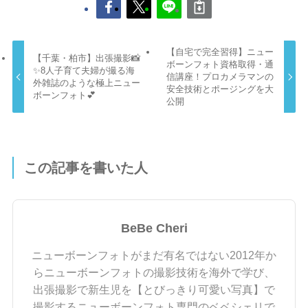
【自宅で完全習得】ニュー
【千葉・柏市】出張撮影📸
ボーンフォト資格取得・通
✨8人子育て夫婦が撮る海
信講座！プロカメラマンの
外雑誌のような極上ニュー
安全技術とポージングを大
ボーンフォト💕
公開
この記事を書いた人
BeBe Cheri
ニューボーンフォトがまだ有名ではない2012年か
らニューボーンフォトの撮影技術を海外で学び、
出張撮影で新生児を【とびっきり可愛い写真】で
撮影するニューボーンフォト専門のベベシェリで