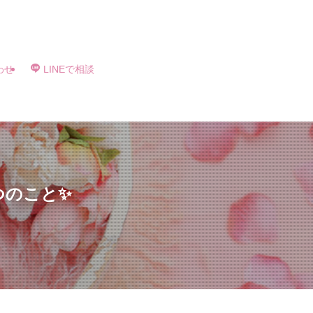
へ伺います！撮影実績2万人以上の確かな技術と安心感。新生児の貴重な一瞬を、
わせ
LINEで相談
つのこと✨