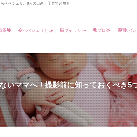
らベベシェリ。8人の出産・子育て経験を持つ夫婦カメラマンが2名体制でご自宅
取得
べべシェリとは
ギャラリー
ブログ
問い合
くないママへ！撮影前に知っておくべき5