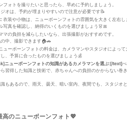
ンフォトを撮りたいと思ったら、早めに予約しましょう。
ジオは、予約が埋まりやすいので注意が必要です📝
:
衣装や小物は、ニューボーンフォトの雰囲気を大きく左右し
ル写真を確認し、納得のいくものを選びましょう👗🎀
ママの負担を減らしたいなら、出張撮影がおすすめです。
の中、撮影できます🏠🚗
ニューボーンフォトの料金は、カメラマンやスタジオによって
し、予算に合ったものを選びましょう💰
olor=pink]ニューボーンフォトの知識があるカメラマンを選ぶ:[/text]
べ
から習得した知識と技術で、赤ちゃんへの負担のかからない巻
。
知識もあるので、雨天、曇天、暗い室内、夜間でも、スタジオ
高のニューボーンフォト💖