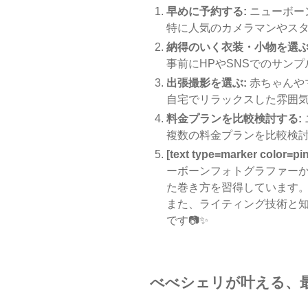
早めに予約する:
ニューボー
特に人気のカメラマンやスタ
納得のいく衣装・小物を選ぶ
事前にHPやSNSでのサンプ
出張撮影を選ぶ:
赤ちゃんや
自宅でリラックスした雰囲気
料金プランを比較検討する:
複数の料金プランを比較検討
[text type=marker c
ーボーンフォトグラファー
た巻き方を習得しています
また、ライティング技術と
です📷✨
べべシェリが叶える、最