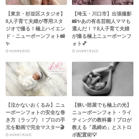
【東京・杉並区スタジオ】
【埼玉・川口市】出張撮影
8人子育て夫婦が専用スタ
📸✨あの有名芸能人ママも
ジオで撮る！極上ハイエン
選んだ！？8人子育て夫婦
ド・ニューボーンフォト📸
が撮る極上ニューボーンフ
✨
ォト💕
2026年8月5日
2026年7月31日
【泣かないおくるみ】ニュ
【狭い部屋でも極上の光】
ーボーンフォトの安全な巻
ニューボーンフォト・ライ
き方（ラップ）！プロの手
ティングの教科書！プロが
元を動画で完全マスター🎬
教える「黒締め」とストロ
ボ配置術💡
2026年7月24日