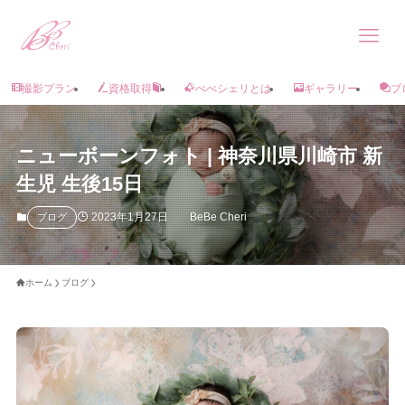
撮影プラン
資格取得
べべシェリとは
ギャラリー
ブ
ニューボーンフォト | 神奈川県川崎市 新
生児 生後15日
2023年1月27日
BeBe Cheri
ブログ
ホーム
ブログ