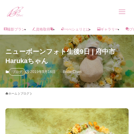
撮影プラン
資格取得
べべシェリとは
ギャラリー
ブ
ニューボーンフォト生後9日 | 府中市
Harukaちゃん
2019年5月16日
BeBe Cheri
ブログ
ホーム
ブログ