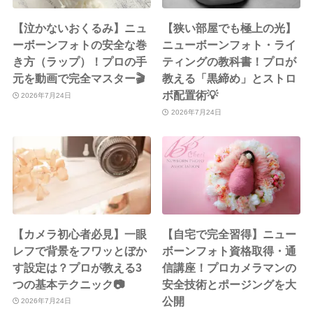
【泣かないおくるみ】ニュ
【狭い部屋でも極上の光】
ーボーンフォトの安全な巻
ニューボーンフォト・ライ
き方（ラップ）！プロの手
ティングの教科書！プロが
元を動画で完全マスター🎬
教える「黒締め」とストロ
ボ配置術💡
2026年7月24日
2026年7月24日
【カメラ初心者必見】一眼
【自宅で完全習得】ニュー
レフで背景をフワッとぼか
ボーンフォト資格取得・通
す設定は？プロが教える3
信講座！プロカメラマンの
つの基本テクニック📷
安全技術とポージングを大
公開
2026年7月24日