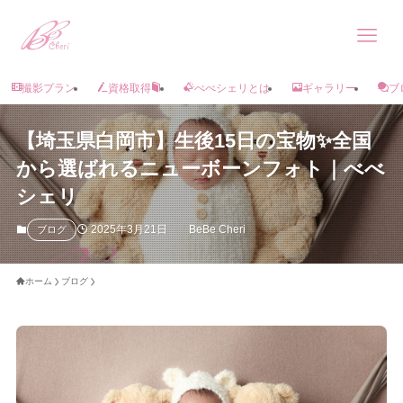
撮影プラン
資格取得
べべシェリとは
ギャラリー
ブ
【埼玉県白岡市】生後15日の宝物✨全国
から選ばれるニューボーンフォト｜べべ
シェリ
2025年3月21日
BeBe Cheri
ブログ
ホーム
ブログ