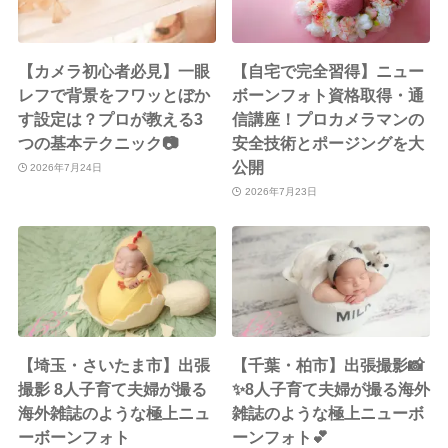
【カメラ初心者必見】一眼
【自宅で完全習得】ニュー
レフで背景をフワッとぼか
ボーンフォト資格取得・通
す設定は？プロが教える3
信講座！プロカメラマンの
つの基本テクニック📷
安全技術とポージングを大
公開
2026年7月24日
2026年7月23日
【埼玉・さいたま市】出張
【千葉・柏市】出張撮影📸
撮影 8人子育て夫婦が撮る
✨8人子育て夫婦が撮る海外
海外雑誌のような極上ニュ
雑誌のような極上ニューボ
ーボーンフォト
ーンフォト💕