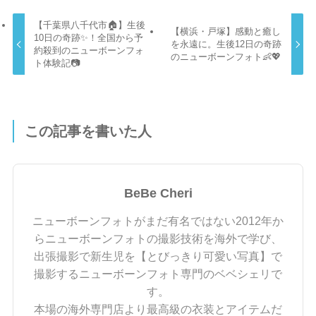
【千葉県八千代市🏠】生後
【横浜・戸塚】感動と癒し
10日の奇跡✨！全国から予
を永遠に。生後12日の奇跡
約殺到のニューボーンフォ
のニューボーンフォト👶💖
ト体験記📷
この記事を書いた人
BeBe Cheri
ニューボーンフォトがまだ有名ではない2012年か
らニューボーンフォトの撮影技術を海外で学び、
出張撮影で新生児を【とびっきり可愛い写真】で
撮影するニューボーンフォト専門のベベシェリで
す。
本場の海外専門店より最高級の衣装とアイテムだ